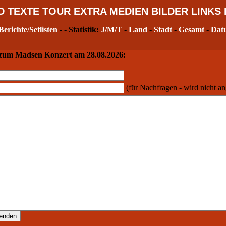
D
TEXTE
TOUR
EXTRA
MEDIEN
BILDER
LINKS
Berichte/Setlisten
- - Statistik:
J/M/T
-
Land
-
Stadt
-
Gesamt
-
Dat
 zum Madsen Konzert am 28.08.2026:
(für Nachfragen - wird nicht an