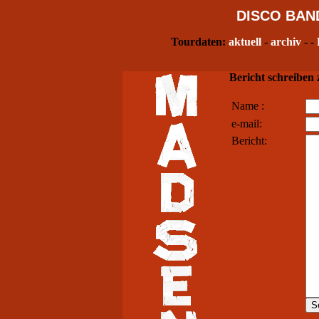
DISCO
BAN
Tourdaten:
aktuell
-
archiv
- -
Bericht schreiben
Name :
e-mail:
Bericht: