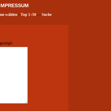
IMPRESSUM
um wählen
-
Top 5
/10
- -
Suche
gezeigt)