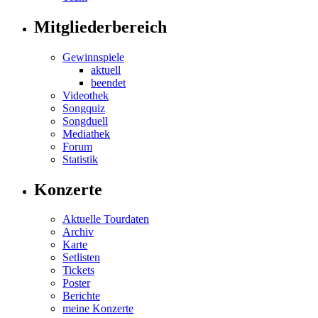
Mitgliederbereich
Gewinnspiele
aktuell
beendet
Videothek
Songquiz
Songduell
Mediathek
Forum
Statistik
Konzerte
Aktuelle Tourdaten
Archiv
Karte
Setlisten
Tickets
Poster
Berichte
meine Konzerte