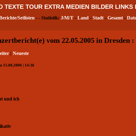
D
TEXTE
TOUR
EXTRA
MEDIEN
BILDER
LINKS
Berichte/Setlisten
- - Statistik:
J/M/T
-
Land
-
Stadt
-
Gesamt
-
Dat
ertbericht(e) vom 22.05.2005 in Dresden :
eiter
|
Neueste
m 15.08.2006 | 14:36
t und ich
kativ