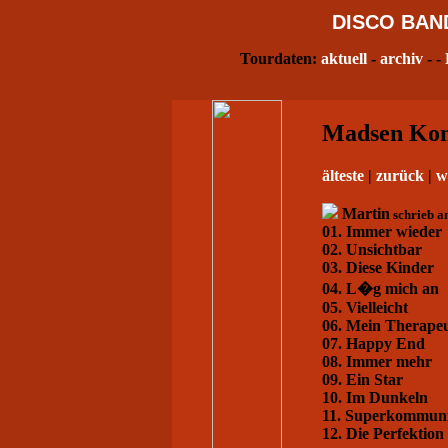
DISCO
BAN
Tourdaten:
aktuell
-
archiv
- -
Madsen Konz
älteste
|
zurück
|
w
Martin
schrieb a
01. Immer wieder
02. Unsichtbar
03. Diese Kinder
04. L�g mich an
05. Vielleicht
06. Mein Therapeu
07. Happy End
08. Immer mehr
09. Ein Star
10. Im Dunkeln
11. Superkommuni
12. Die Perfektion