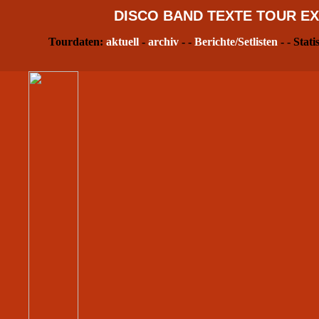
DISCO
BAND
TEXTE
TOUR
EX
Tourdaten:
aktuell
-
archiv
- -
Berichte/Setlisten
- - Stati