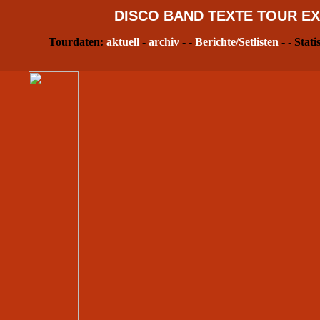
DISCO
BAND
TEXTE
TOUR
EX
Tourdaten:
aktuell
-
archiv
- -
Berichte/Setlisten
- - Stati