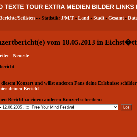
D
TEXTE
TOUR
EXTRA
MEDIEN
BILDER
LINKS
Berichte/Setlisten
- - Statistik:
J/M/T
-
Land
-
Stadt
-
Gesamt
-
Dat
ertbericht(e) vom 18.05.2013 in Eichst�tt
eiter
|
Neueste
bericht
 diesem Konzert und willst anderen Fans deine Erlebnisse schilde
hier deinen Bericht
nen Bericht zu einem anderen Konzert schreiben: