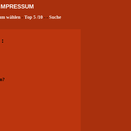
IMPRESSUM
um wählen
-
Top 5
/10
- -
Suche
 :
rn?