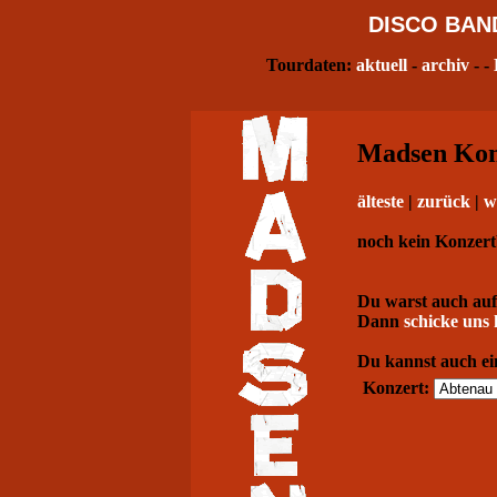
DISCO
BAN
Tourdaten:
aktuell
-
archiv
- -
Madsen Konz
älteste
|
zurück
|
w
noch kein Konzert
Du warst auch auf
Dann
schicke uns 
Du kannst auch ei
Konzert: