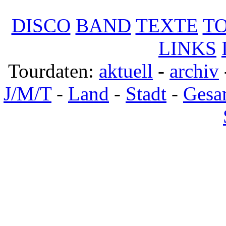
DISCO
BAND
TEXTE
T
LINKS
Tourdaten:
aktuell
-
archiv
J/M/T
-
Land
-
Stadt
-
Gesa