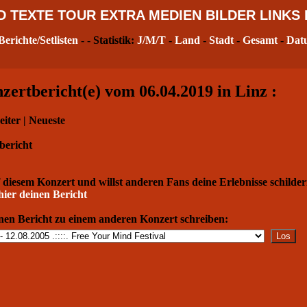
D
TEXTE
TOUR
EXTRA
MEDIEN
BILDER
LINKS
Berichte/Setlisten
- - Statistik:
J/M/T
-
Land
-
Stadt
-
Gesamt
-
Dat
ertbericht(e) vom 06.04.2019 in Linz :
eiter | Neueste
bericht
 diesem Konzert und willst anderen Fans deine Erlebnisse schilde
hier deinen Bericht
nen Bericht zu einem anderen Konzert schreiben: