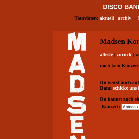
DISCO
BAN
Tourdaten:
aktuell
-
archiv
- -
Madsen Konz
älteste
|
zurück
| w
noch kein Konzert
Du warst auch auf
Dann
schicke uns 
Du kannst auch ei
Konzert: