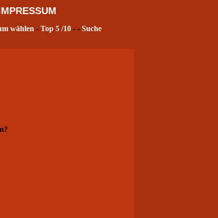
IMPRESSUM
um wählen
-
Top 5
/10
- -
Suche
rn?