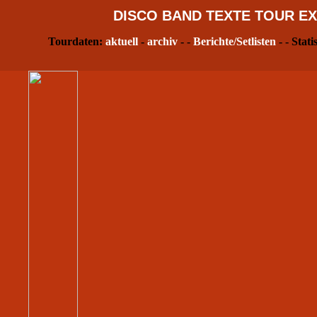
DISCO
BAND
TEXTE
TOUR
EX
Tourdaten:
aktuell
-
archiv
- -
Berichte/Setlisten
- - Stati