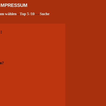
IMPRESSUM
um wählen
-
Top 5
/10
- -
Suche
:
rn?