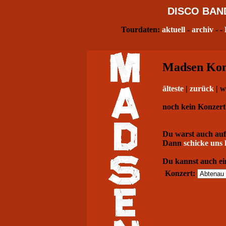
DISCO
BAN
Tourdaten:
aktuell
-
archiv
- -
Madsen Konz
älteste
|
zurück
| w
noch kein Konzert
Du warst auch auf
Dann
schicke uns 
Du kannst auch ei
Konzert: