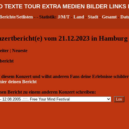
D
TEXTE
TOUR
EXTRA
MEDIEN
BILDER
LINKS
Berichte/Setlisten
- - Statistik:
J/M/T
-
Land
-
Stadt
-
Gesamt
-
Dat
ertbericht(e) vom 21.12.2023 in Hamburg 
eiter | Neueste
bericht
 diesem Konzert und willst anderen Fans deine Erlebnisse schilde
hier deinen Bericht
nen Bericht zu einem anderen Konzert schreiben: