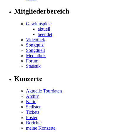
Mitgliederbereich
Gewinnspiele
aktuell
beendet
Videothek
Songquiz
Songduell
Mediathek
Forum
Statistik
Konzerte
Aktuelle Tourdaten
Archiv
Karte
Setlisten
Tickets
Poster
Berichte
meine Konzerte