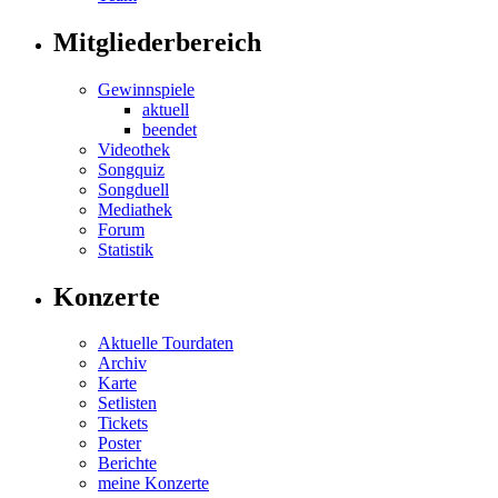
Mitgliederbereich
Gewinnspiele
aktuell
beendet
Videothek
Songquiz
Songduell
Mediathek
Forum
Statistik
Konzerte
Aktuelle Tourdaten
Archiv
Karte
Setlisten
Tickets
Poster
Berichte
meine Konzerte