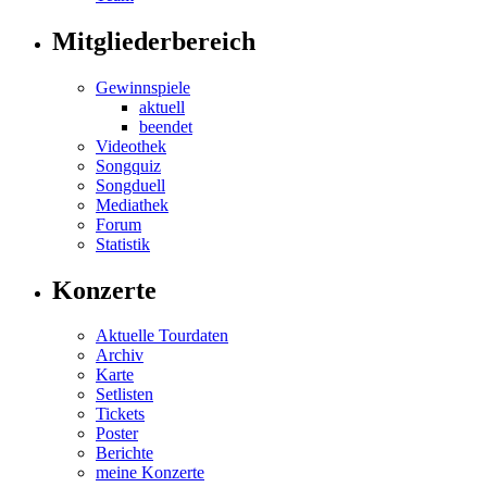
Mitgliederbereich
Gewinnspiele
aktuell
beendet
Videothek
Songquiz
Songduell
Mediathek
Forum
Statistik
Konzerte
Aktuelle Tourdaten
Archiv
Karte
Setlisten
Tickets
Poster
Berichte
meine Konzerte