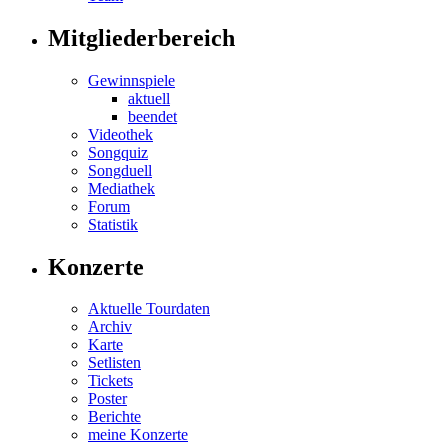
Mitgliederbereich
Gewinnspiele
aktuell
beendet
Videothek
Songquiz
Songduell
Mediathek
Forum
Statistik
Konzerte
Aktuelle Tourdaten
Archiv
Karte
Setlisten
Tickets
Poster
Berichte
meine Konzerte