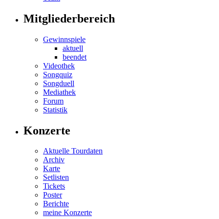
Mitgliederbereich
Gewinnspiele
aktuell
beendet
Videothek
Songquiz
Songduell
Mediathek
Forum
Statistik
Konzerte
Aktuelle Tourdaten
Archiv
Karte
Setlisten
Tickets
Poster
Berichte
meine Konzerte