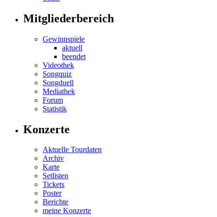
Mitgliederbereich
Gewinnspiele
aktuell
beendet
Videothek
Songquiz
Songduell
Mediathek
Forum
Statistik
Konzerte
Aktuelle Tourdaten
Archiv
Karte
Setlisten
Tickets
Poster
Berichte
meine Konzerte