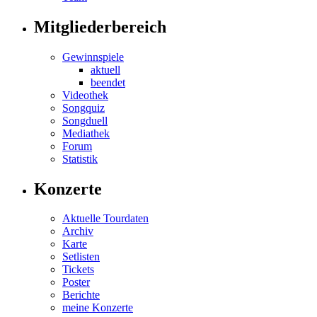
Mitgliederbereich
Gewinnspiele
aktuell
beendet
Videothek
Songquiz
Songduell
Mediathek
Forum
Statistik
Konzerte
Aktuelle Tourdaten
Archiv
Karte
Setlisten
Tickets
Poster
Berichte
meine Konzerte