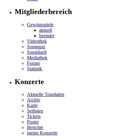
Mitgliederbereich
Gewinnspiele
aktuell
beendet
Videothek
Songquiz
Songduell
Mediathek
Forum
Statistik
Konzerte
Aktuelle Tourdaten
Archiv
Karte
Setlisten
Tickets
Poster
Berichte
meine Konzerte