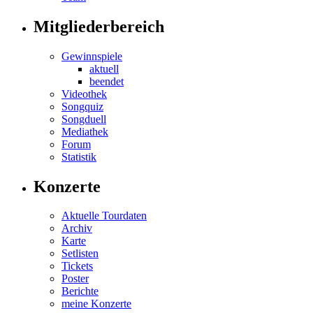
Mitgliederbereich
Gewinnspiele
aktuell
beendet
Videothek
Songquiz
Songduell
Mediathek
Forum
Statistik
Konzerte
Aktuelle Tourdaten
Archiv
Karte
Setlisten
Tickets
Poster
Berichte
meine Konzerte