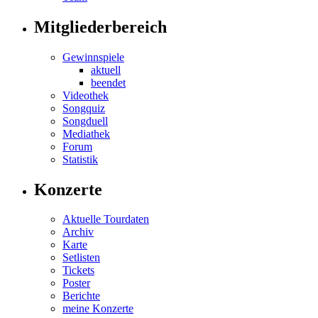
Mitgliederbereich
Gewinnspiele
aktuell
beendet
Videothek
Songquiz
Songduell
Mediathek
Forum
Statistik
Konzerte
Aktuelle Tourdaten
Archiv
Karte
Setlisten
Tickets
Poster
Berichte
meine Konzerte