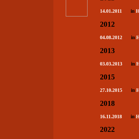
14.01.2011
in
H
2012
04.08.2012
in
H
2013
03.03.2013
in
H
2015
27.10.2015
in
H
2018
16.11.2018
in
H
2022