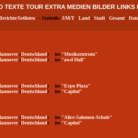
D
TEXTE
TOUR
EXTRA
MEDIEN
BILDER
LINKS
Berichte/Setlisten
- - Statistik:
J/M/T
-
Land
-
Stadt
-
Gesamt
-
Dat
annover
(
Deutschland
) im
"Musikzentrum"
annover
(
Deutschland
) im
"awd Hall"
annover
(
Deutschland
) im
"Expo Plaza"
annover
(
Deutschland
) im
"Capitol"
annover
(
Deutschland
) im
"Alice-Salomon-Schule"
annover
(
Deutschland
) im
"Capitol"