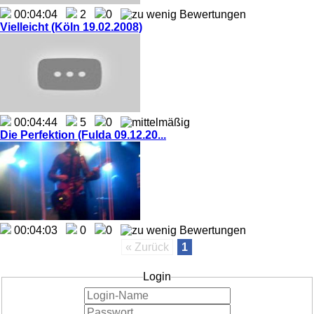
00:04:04
2
0
Vielleicht (Köln 19.02.2008)
00:04:44
5
0
Die Perfektion (Fulda 09.12.20...
00:04:03
0
0
« Zurück
1
Login