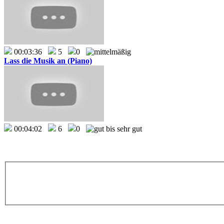
00:03:36
5
0
Lass die Musik an (Piano)
00:04:02
6
0