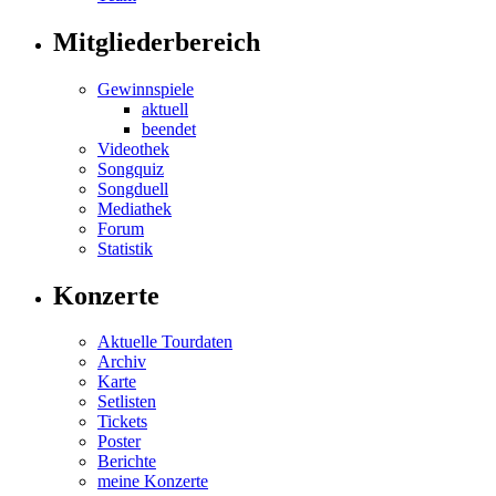
Mitgliederbereich
Gewinnspiele
aktuell
beendet
Videothek
Songquiz
Songduell
Mediathek
Forum
Statistik
Konzerte
Aktuelle Tourdaten
Archiv
Karte
Setlisten
Tickets
Poster
Berichte
meine Konzerte