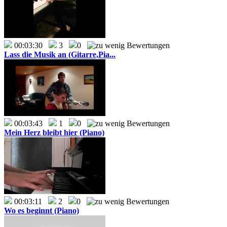
00:03:30
3
0
Lass die Musik an (Gitarre,Pia...
00:03:43
1
0
Mein Herz bleibt hier (Piano)
00:03:11
2
0
Wo es beginnt (Piano)