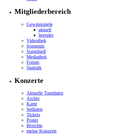
Mitgliederbereich
Gewinnspiele
aktuell
beendet
Videothek
Songquiz
Songduell
Mediathek
Forum
Statistik
Konzerte
Aktuelle Tourdaten
Archiv
Karte
Setlisten
Tickets
Poster
Berichte
meine Konzerte