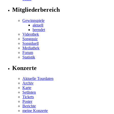
Mitgliederbereich
Gewinnspiele
aktuell
beendet
Videothek
Songquiz
Songduell
Mediathek
Forum
Statistik
Konzerte
Aktuelle Tourdaten
Archiv
Karte
Setlisten
Tickets
Poster
Berichte
meine Konzerte