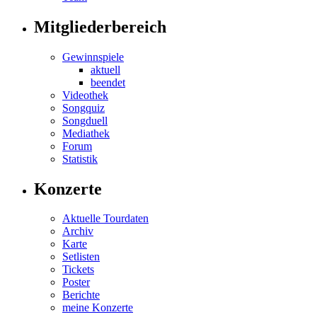
Mitgliederbereich
Gewinnspiele
aktuell
beendet
Videothek
Songquiz
Songduell
Mediathek
Forum
Statistik
Konzerte
Aktuelle Tourdaten
Archiv
Karte
Setlisten
Tickets
Poster
Berichte
meine Konzerte