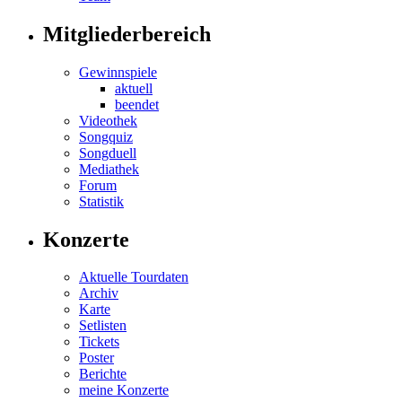
Mitgliederbereich
Gewinnspiele
aktuell
beendet
Videothek
Songquiz
Songduell
Mediathek
Forum
Statistik
Konzerte
Aktuelle Tourdaten
Archiv
Karte
Setlisten
Tickets
Poster
Berichte
meine Konzerte