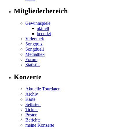
Mitgliederbereich
Gewinnspiele
aktuell
beendet
Videothek
Songquiz
Songduell
Mediathek
Forum
Statistik
Konzerte
Aktuelle Tourdaten
Archiv
Karte
Setlisten
Tickets
Poster
Berichte
meine Konzerte