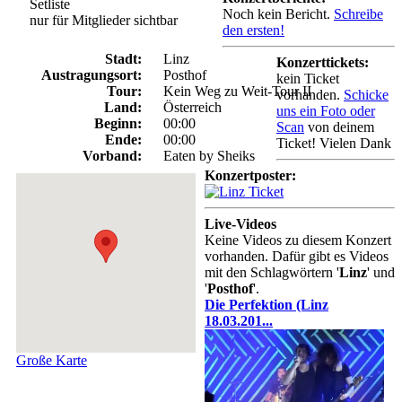
Setliste
Noch kein Bericht.
Schreibe
nur für Mitglieder sichtbar
den ersten!
Stadt:
Linz
Konzerttickets:
Austragungsort:
Posthof
kein Ticket
Tour:
Kein Weg zu Weit-Tour II
vorhanden.
Schicke
Land:
Österreich
uns ein Foto oder
Beginn:
00:00
Scan
von deinem
Ende:
00:00
Ticket! Vielen Dank
Vorband:
Eaten by Sheiks
Konzertposter:
Live-Videos
Keine Videos zu diesem Konzert
vorhanden. Dafür gibt es Videos
mit den Schlagwörtern '
Linz
' und
'
Posthof
'.
Die Perfektion (Linz
18.03.201...
Große Karte