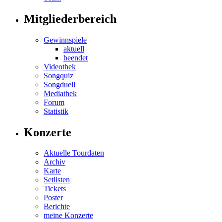
Mitgliederbereich
Gewinnspiele
aktuell
beendet
Videothek
Songquiz
Songduell
Mediathek
Forum
Statistik
Konzerte
Aktuelle Tourdaten
Archiv
Karte
Setlisten
Tickets
Poster
Berichte
meine Konzerte