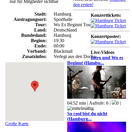
nur für Mitglieder sichtbar
den ersten!
Stadt:
Hamburg
Konzerttickets:
Austragungsort:
Sporthalle
Tour:
Wo Es Beginnt Tour I
Land:
Deutschland
Bundesland:
Hamburg
Konzertposter:
Beginn:
19:30
Ende:
00:00
Vorband:
Blackmail
Live-Videos
Zusatzinfos:
Verlegt aus den Docks
Intro und Wo es
Beginnt (Hambu...
04:52 min | Aufrufe: 6 |
0 |
So cool bist du nicht
(Hamburg...
Große Karte