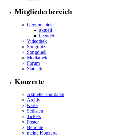
Mitgliederbereich
Gewinnspiele
aktuell
beendet
Videothek
Songquiz
Songduell
Mediathek
Forum
Statistik
Konzerte
Aktuelle Tourdaten
Archiv
Karte
Setlisten
Tickets
Poster
Berichte
meine Konzerte