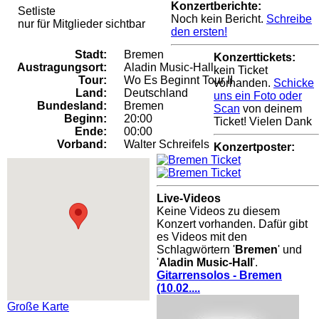
Konzertberichte:
Setliste
Noch kein Bericht.
Schreibe
nur für Mitglieder sichtbar
den ersten!
Stadt:
Bremen
Konzerttickets:
Austragungsort:
Aladin Music-Hall
kein Ticket
Tour:
Wo Es Beginnt Tour II
vorhanden.
Schicke
Land:
Deutschland
uns ein Foto oder
Bundesland:
Bremen
Scan
von deinem
Beginn:
20:00
Ticket! Vielen Dank
Ende:
00:00
Vorband:
Walter Schreifels
Konzertposter:
Live-Videos
Keine Videos zu diesem
Konzert vorhanden. Dafür gibt
es Videos mit den
Schlagwörtern '
Bremen
' und
'
Aladin Music-Hall
'.
Gitarrensolos - Bremen
(10.02....
Große Karte