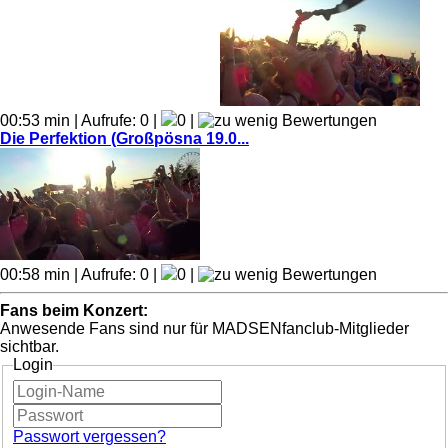
00:53 min | Aufrufe: 0 |
0 |
Die Perfektion (Großpösna 19.0...
00:58 min | Aufrufe: 0 |
0 |
Fans beim Konzert:
Anwesende Fans sind nur für MADSENfanclub-Mitglieder
sichtbar.
Login
Passwort vergessen?