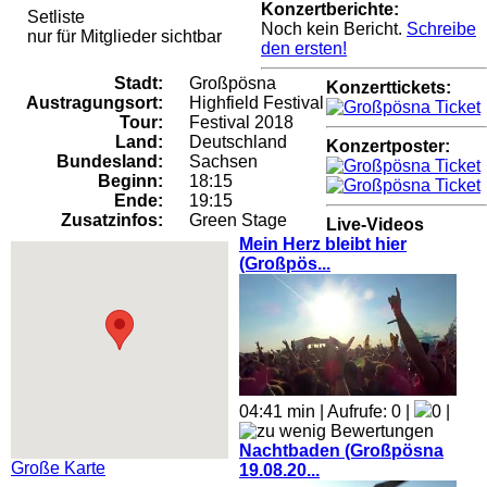
Konzertberichte:
Setliste
Noch kein Bericht.
Schreibe
nur für Mitglieder sichtbar
den ersten!
Stadt:
Großpösna
Konzerttickets:
Austragungsort:
Highfield Festival
Tour:
Festival 2018
Land:
Deutschland
Konzertposter:
Bundesland:
Sachsen
Beginn:
18:15
Ende:
19:15
Zusatzinfos:
Green Stage
Live-Videos
Mein Herz bleibt hier
(Großpös...
04:41 min | Aufrufe: 0 |
0 |
Nachtbaden (Großpösna
Große Karte
19.08.20...