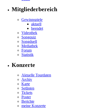
Mitgliederbereich
Gewinnspiele
aktuell
beendet
Videothek
Songquiz
Songduell
Mediathek
Forum
Statistik
Konzerte
Aktuelle Tourdaten
Archiv
Karte
Setlisten
Tickets
Poster
Berichte
meine Konzerte