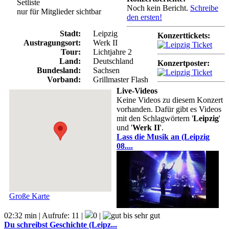
Setliste
Noch kein Bericht.
Schreibe
nur für Mitglieder sichtbar
den ersten!
Stadt:
Leipzig
Konzerttickets:
Austragungsort:
Werk II
Tour:
Lichtjahre 2
Land:
Deutschland
Konzertposter:
Bundesland:
Sachsen
Vorband:
Grillmaster Flash
Live-Videos
Keine Videos zu diesem Konzert
vorhanden. Dafür gibt es Videos
mit den Schlagwörtern '
Leipzig
'
und '
Werk II
'.
Lass die Musik an (Leipzig
08....
Große Karte
02:32 min | Aufrufe: 11 |
0 |
Du schreibst Geschichte (Leipz...