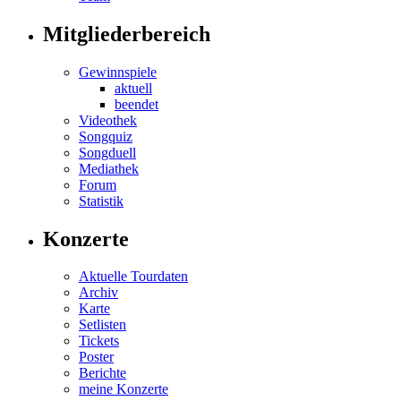
Mitgliederbereich
Gewinnspiele
aktuell
beendet
Videothek
Songquiz
Songduell
Mediathek
Forum
Statistik
Konzerte
Aktuelle Tourdaten
Archiv
Karte
Setlisten
Tickets
Poster
Berichte
meine Konzerte