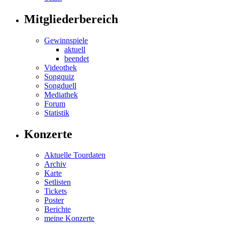
Mitgliederbereich
Gewinnspiele
aktuell
beendet
Videothek
Songquiz
Songduell
Mediathek
Forum
Statistik
Konzerte
Aktuelle Tourdaten
Archiv
Karte
Setlisten
Tickets
Poster
Berichte
meine Konzerte