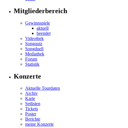
Mitgliederbereich
Gewinnspiele
aktuell
beendet
Videothek
Songquiz
Songduell
Mediathek
Forum
Statistik
Konzerte
Aktuelle Tourdaten
Archiv
Karte
Setlisten
Tickets
Poster
Berichte
meine Konzerte