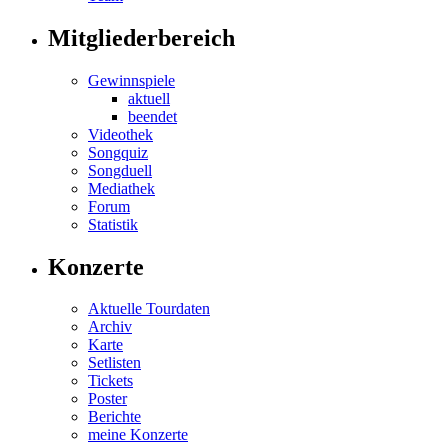
Mitgliederbereich
Gewinnspiele
aktuell
beendet
Videothek
Songquiz
Songduell
Mediathek
Forum
Statistik
Konzerte
Aktuelle Tourdaten
Archiv
Karte
Setlisten
Tickets
Poster
Berichte
meine Konzerte