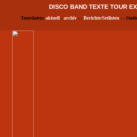
DISCO
BAND
TEXTE
TOUR
EX
Tourdaten:
aktuell
-
archiv
- -
Berichte/Setlisten
- - Stati